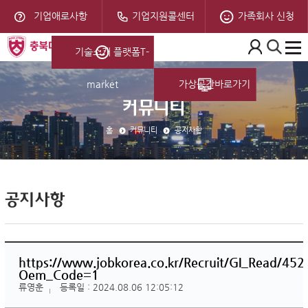
기업애로사항
기업지원
콜센터
가족회사 신청
기술소개 플랫폼
T-
market
가상공간
바로가기
커뮤니티
홈
커뮤니티
공지사항
공지사항
https://www.jobkorea.co.kr/Recruit/GI_Read/45
Oem_Code=1
류영훈
등록일 :
2024.08.06 12:05:12